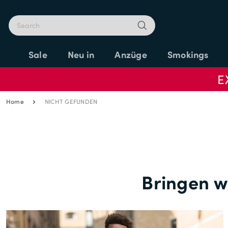
Sale
Neu in
Anzüge
Smokings
E
Home
NICHT GEFUNDEN
Bringen wi