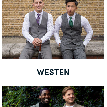
Neu bei Dobell?
EIN KONTO ERSTELLEN
Gratisversand *
WESTEN