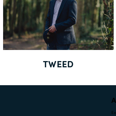
TWEED
Ex