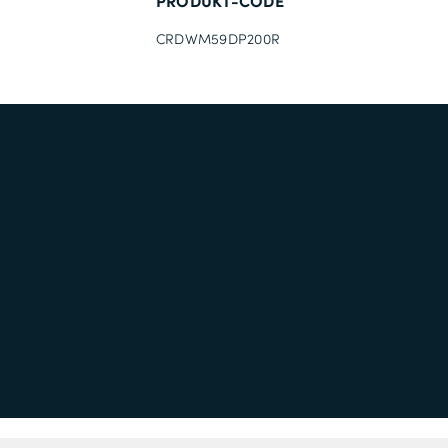
PRODUKT-CODE
CRDWM59DP200R