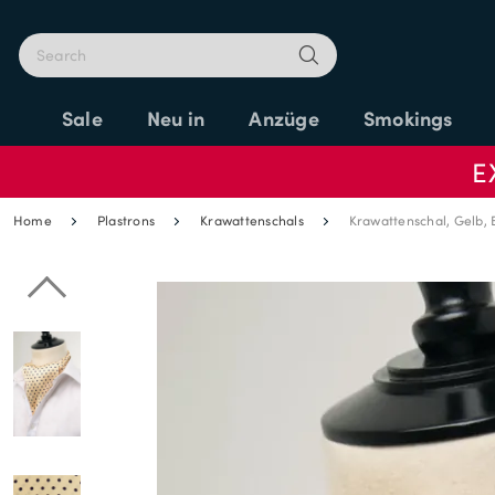
Sale
Neu in
Anzüge
Smokings
E
Home
Plastrons
Krawattenschals
Krawattenschal, Gelb, 