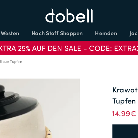
Westen
Nach Stoff Shoppen
Hemden
Jac
XTRA 25% AUF DEN SALE - CODE: EXTRA
Blaue Tupfen
Krawatt
Tupfen
14.99€