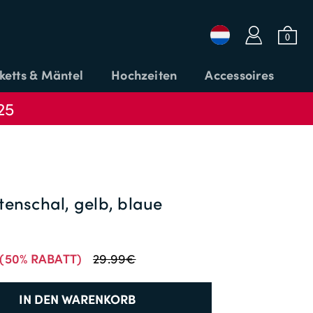
a
b
0
ketts & Mäntel
Hochzeiten
Accessoires
25
Login oder E-Mail
Passwort
enschal, gelb, blaue
CODE
ANMELDEN
ANWENDEN
(50% RABATT)
29.99€
Passwort vergessen?
IN DEN WARENKORB