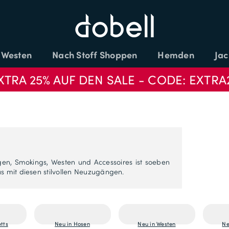
Westen
Nach Stoff Shoppen
Hemden
Jac
XTRA 25% AUF DEN SALE - CODE: EXTRA
en, Smokings, Westen und Accessoires ist soeben
us mit diesen stilvollen Neuzugängen.
etts
Neu in Hosen
Neu in Westen
Ne