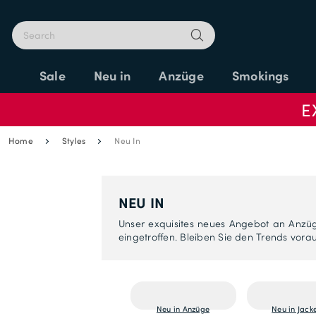
Sale
Neu in
Anzüge
Smokings
E
Home
Styles
Neu In
NEU IN
Unser exquisites neues Angebot an Anzüg
eingetroffen. Bleiben Sie den Trends vora
Neu in Anzüge
Neu in Jack