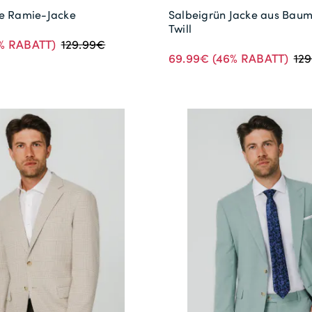
ne Ramie-Jacke
Salbeigrün Jacke aus Baum
Twill
% RABATT)
129.99€
69.99€
(46% RABATT)
12