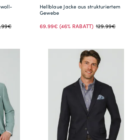
woll-
Hellblaue Jacke aus strukturiertem
Gewebe
69.99€
(46% RABATT)
9.99€
129.99€