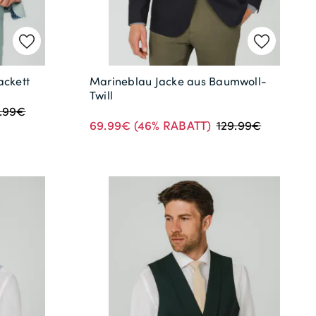
ackett
Marineblau Jacke aus Baumwoll-
Twill
9.99€
69.99€
(46% RABATT)
129.99€