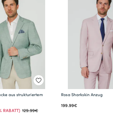
cke aus strukturiertem
Rosa Sharkskin Anzug
199.99€
% RABATT)
129.99€