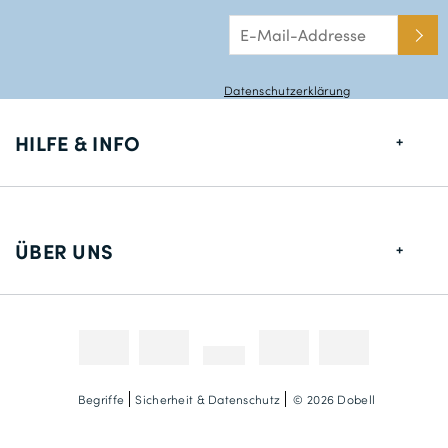
Datenschutzerklärung
HILFE & INFO
Größentabelle
Lieferung
ÜBER UNS
Rücksendungen
Über uns
Kontakt
Zahlungsmethoden
Wettbewerbe & Promotionen
Fotokredit
Begriffe
Sicherheit & Datenschutz
© 2026 Dobell