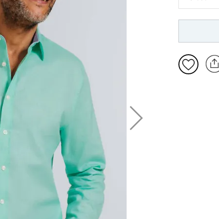
L
XL
2X
3XL