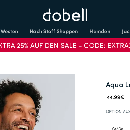
Westen
Nach Stoff Shoppen
Hemden
Jac
XTRA 25% AUF DEN SALE - CODE: EXTRA
Aqua L
44.99€
OPTION AU