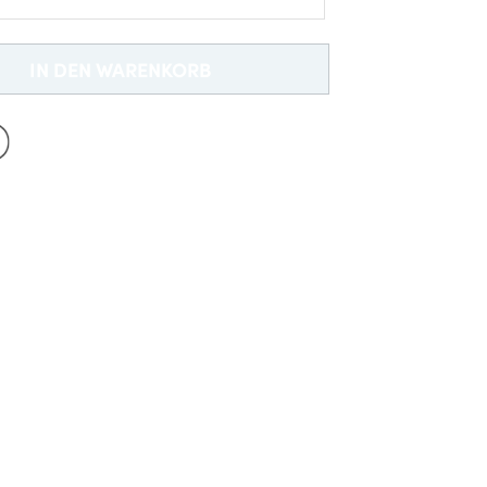
Neu bei Dobell?
EIN KONTO ERSTELLEN
IN DEN WARENKORB
Gratisversand *