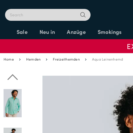
Sale
Neu in
Anzüge
Smokings
E
Home
Hemden
Freizeithemden
Aqua Leinenhemd