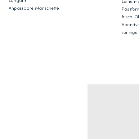
Langarm
Leinen-
Anpassbare Manschette
Passfor
frisch. 
Abendver
sonnige 