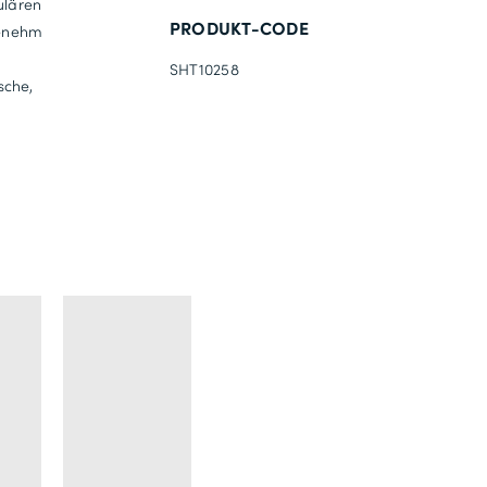
ulären
PRODUKT-CODE
genehm
SHT10258
sche,