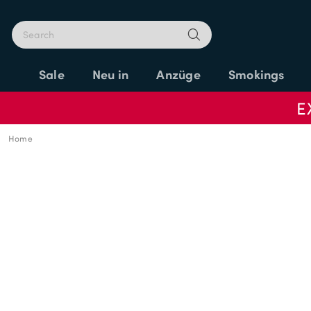
Sale
Neu in
Anzüge
Smokings
E
Home