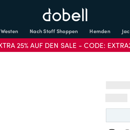
Westen
Nach Stoff Shoppen
Hemden
Jac
XTRA 25% AUF DEN SALE - CODE: EXTRA