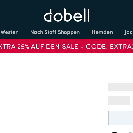
Westen
Nach Stoff Shoppen
Hemden
Jac
XTRA 25% AUF DEN SALE - CODE: EXTRA