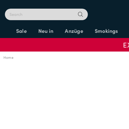
Sale
Neu in
Anzüge
Smokings
E
Home