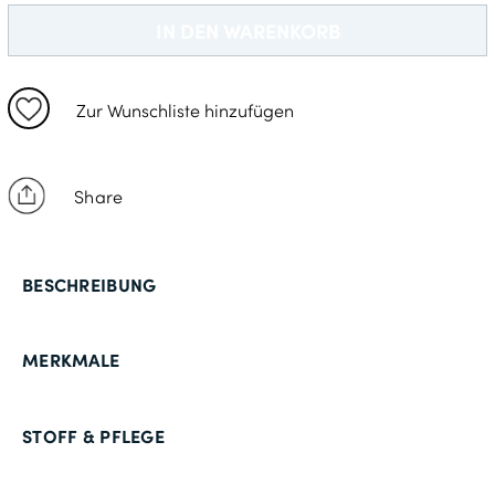
M
IN DEN WARENKORB
L
XL
Zur Wunschliste hinzufügen
2X
3XL
Share
BESCHREIBUNG
MERKMALE
STOFF & PFLEGE