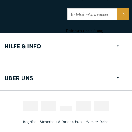
Datenschutzerklärung
HILFE & INFO
Größentabelle
Lieferung
ÜBER UNS
Rücksendungen
Über uns
Kontakt
Zahlungsmethoden
Wettbewerbe & Promotionen
Fotokredit
Begriffe
Sicherheit & Datenschutz
© 2026 Dobell