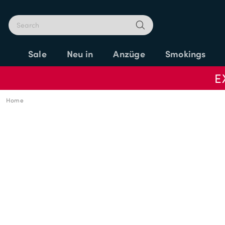
Sale
Neu in
Anzüge
Smokings
E
Home