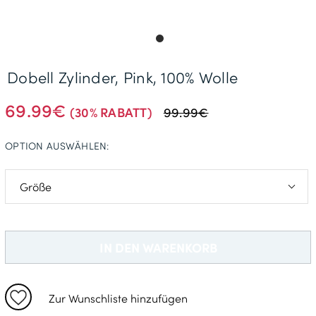
Gratisversand *
Dobell Zylinder, Pink, 100% Wolle
69.99€
(30% RABATT)
99.99€
OPTION AUSWÄHLEN:
S - 55cm
M - 57cm
IN DEN WARENKORB
L - 59cm
XL - 61cm
Zur Wunschliste hinzufügen