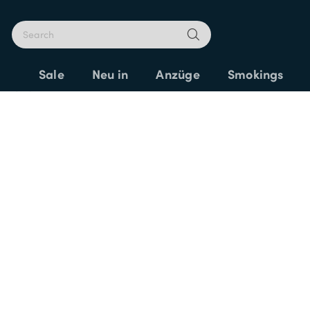
E
Sale
Neu in
Anzüge
Smokings
Home