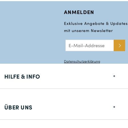
56
ANMELDEN
110
29
Exklusive Angebote & Updates
mit unserem Newsletter
58
114
30
Datenschutzerklärung
60
118
HILFE & INFO
31
Größentabelle
62
Lieferung
32
ÜBER UNS
64
Rücksendungen
Über uns
126
Kontakt