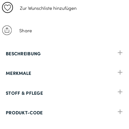
48
Zur Wunschliste hinzufügen
94
25
Share
50
98
BESCHREIBUNG
26
52
MERKMALE
102
27
STOFF & PFLEGE
54
106
PRODUKT-CODE
28