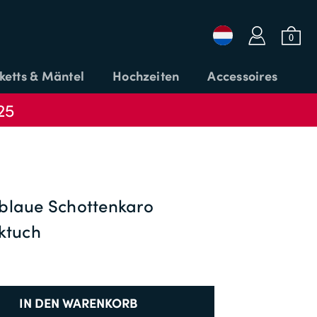
a
b
0
ketts & Mäntel
Hochzeiten
Accessoires
25
Login oder E-Mail
Passwort
blaue Schottenkaro
ktuch
CODE
ANMELDEN
ANWENDEN
Passwort vergessen?
IN DEN WARENKORB