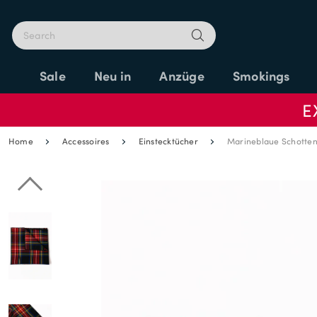
Sale
Neu in
Anzüge
Smokings
E
Home
Accessoires
Einstecktücher
Marineblaue Schotten