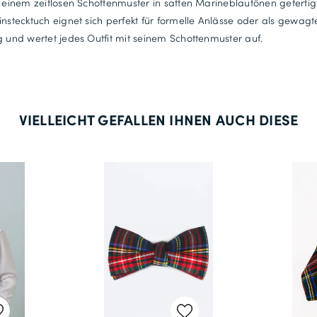
t einem zeitlosen Schottenmuster in satten Marineblautönen gefertigt
instecktuch eignet sich perfekt für formelle Anlässe oder als gewagt
g und wertet jedes Outfit mit seinem Schottenmuster auf.
VIELLEICHT GEFALLEN IHNEN AUCH DIESE