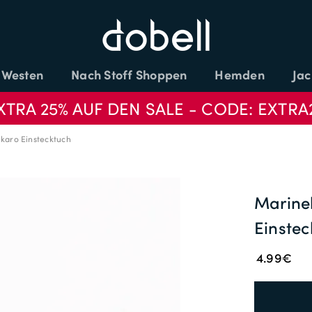
Westen
Nach Stoff Shoppen
Hemden
Jac
XTRA 25% AUF DEN SALE - CODE: EXTRA
karo Einstecktuch
Marine
Einstec
4.99€