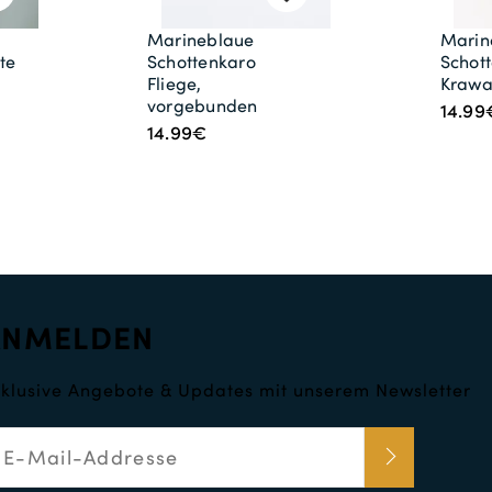
Marineblaue
Marin
te
Schottenkaro
Schot
Fliege,
Krawa
vorgebunden
14.99
14.99€
ANMELDEN
klusive Angebote & Updates mit unserem Newsletter