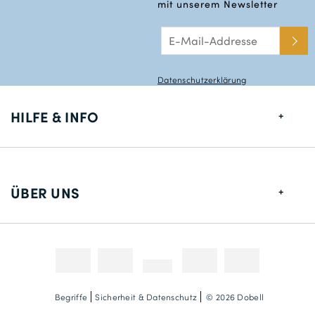
mit unserem Newsletter
Datenschutzerklärung
HILFE & INFO
Größentabelle
Lieferung
ÜBER UNS
Rücksendungen
Über uns
Kontakt
Zahlungsmethoden
Wettbewerbe & Promotionen
Fotokredit
Begriffe
Sicherheit & Datenschutz
© 2026 Dobell