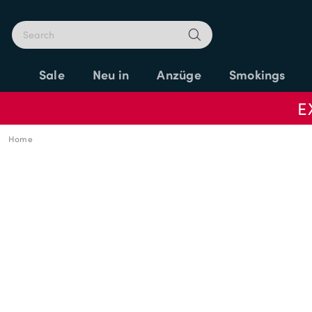
Sale
Neu in
Anzüge
Smokings
E
Home