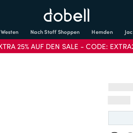
Westen
Nach Stoff Shoppen
Hemden
Jac
XTRA 25% AUF DEN SALE - CODE: EXTRA