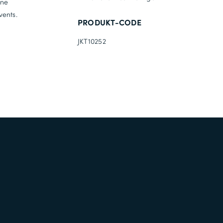
ine
vents.
PRODUKT-CODE
JKT10252