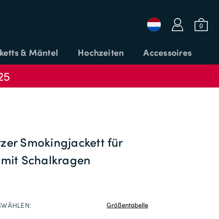
a
b
0
ketts & Mäntel
Hochzeiten
Accessoires
25
Login oder E-Mail
Passwort
zer Smokingjackett für
 mit Schalkragen
CODE
ANMELDEN
ANWENDEN
Passwort vergessen?
SWÄHLEN:
Größentabelle