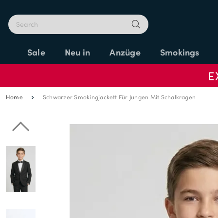
Sale
Neu in
Anzüge
Smokings
E
Home
Schwarzer Smokingjackett Für Jungen Mit Schalkragen