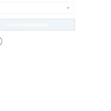
Neu bei Dobell?
EIN KONTO ERSTELLEN
Gratisversand *
IN DEN WARENKORB
re
re
re