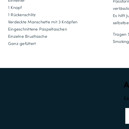
Einreiher
Passform
1 Knopf
verlässl
1 Rückenschlitz
Es hilft
Verdeckte Manschette mit 3 Knöpfen
selbstbe
Eingeschnittene Paspeltaschen
Tragen S
Einzelne Brusttasche
Smoking
Ganz gefüttert
Ex