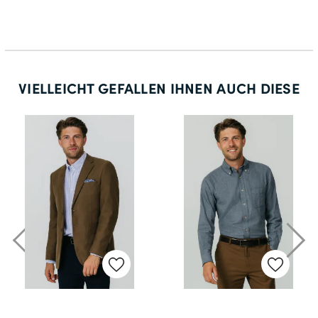
30
60
118
VIELLEICHT GEFALLEN IHNEN AUCH DIESE
31
62
122
32
64
126
33
66
68