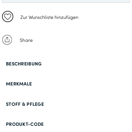
25
50
Zur Wunschliste hinzufügen
98
26
Share
52
27
BESCHREIBUNG
54
106
MERKMALE
28
56
STOFF & PFLEGE
29
58
PRODUKT-CODE
114