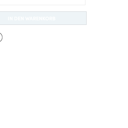
Neu bei Dobell?
EIN KONTO ERSTELLEN
IN DEN WARENKORB
Gratisversand *