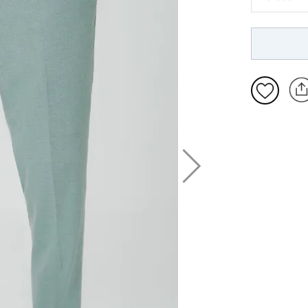
23
46
90
24
48
94
25
50
98
26
52
102