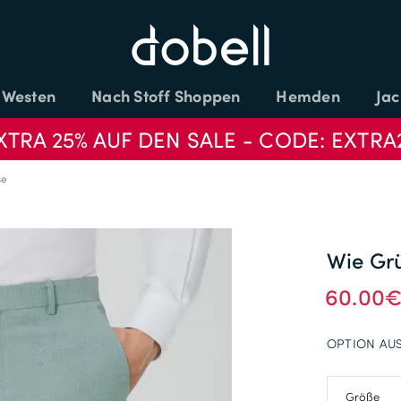
Westen
Nach Stoff Shoppen
Hemden
Jac
XTRA 25% AUF DEN SALE - CODE: EXTRA
se
Wie Gr
60.00
OPTION AU