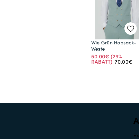
Wie Grün Hopsack-
Weste
50.00€
(29%
RABATT)
70.00€
Ex