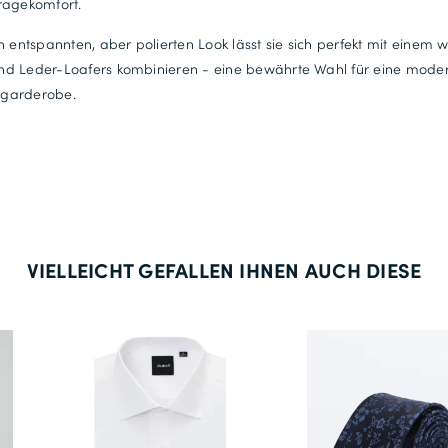
ragekomfort.
31
62
n entspannten, aber polierten Look lässt sie sich perfekt mit einem 
d Leder-Loafers kombinieren - eine bewährte Wahl für eine mode
122
garderobe.
32
126
33
130
34
VIELLEICHT GEFALLEN IHNEN AUCH DIESE
68
134
35
70