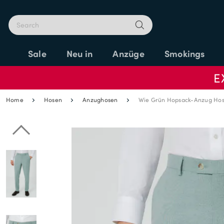
Sale
Neu in
Anzüge
Smokings
E
Home
Hosen
Anzughosen
Wie Grün Hopsack-Anzug Ho