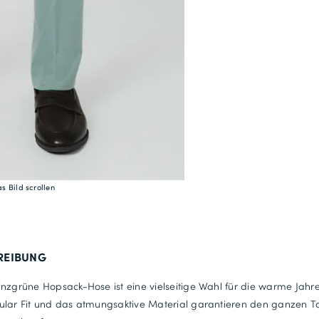
27
54
106
28
56
110
29
s Bild scrollen
58
114
30
REIBUNG
60
nzgrüne Hopsack-Hose ist eine vielseitige Wahl für die warme Jahre
118
ular Fit und das atmungsaktive Material garantieren den ganzen T